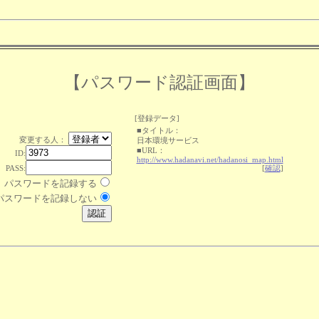
【パスワード認証画面】
[登録データ]
■タイトル：
変更する人：
日本環境サービス
■URL：
ID:
http://www.hadanavi.net/hadanosi_map.html
PASS:
[
確認
]
パスワードを記録する
パスワードを記録しない