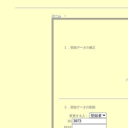
ホーム
>
１．登録データの修正
２．登録データの削除
変更する人：
ID:
PASS: