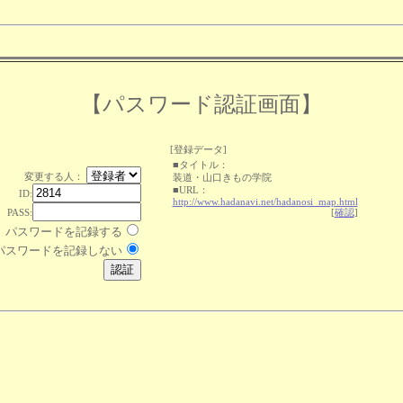
【パスワード認証画面】
[登録データ]
■タイトル：
変更する人：
装道・山口きもの学院
■URL：
ID:
http://www.hadanavi.net/hadanosi_map.html
PASS:
[
確認
]
パスワードを記録する
パスワードを記録しない